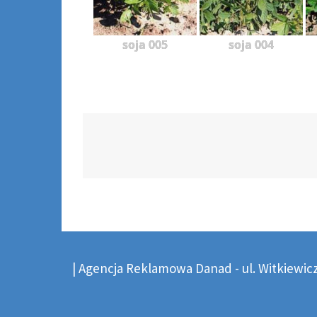
soja 005
soja 004
Post
navigation
|
Agencja Reklamowa Danad - ul. Witkiewicza 