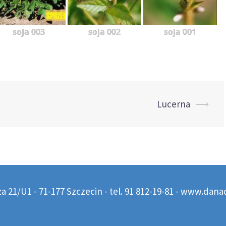
soja 003
soja 002
soja 001
Lucerna
⟶
21/U1 - 71-177 Szczecin - tel. 91 812-19-81 -
www.danad